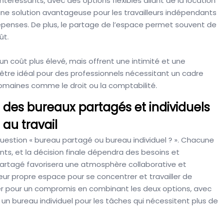
intéressants, avec des options flexibles allant de la location
 une solution avantageuse pour les travailleurs indépendants
dépenses. De plus, le partage de l’espace permet souvent de
ût.
 un coût plus élevé, mais offrent une intimité et une
t être idéal pour des professionnels nécessitant un cadre
omaines comme le droit ou la comptabilité.
 des bureaux partagés et individuels
 au travail
 question « bureau partagé ou bureau individuel ? ». Chacune
ts, et la décision finale dépendra des besoins et
partagé favorisera une atmosphère collaborative et
eur propre espace pour se concentrer et travailler de
ter pour un compromis en combinant les deux options, avec
un bureau individuel pour les tâches qui nécessitent plus de